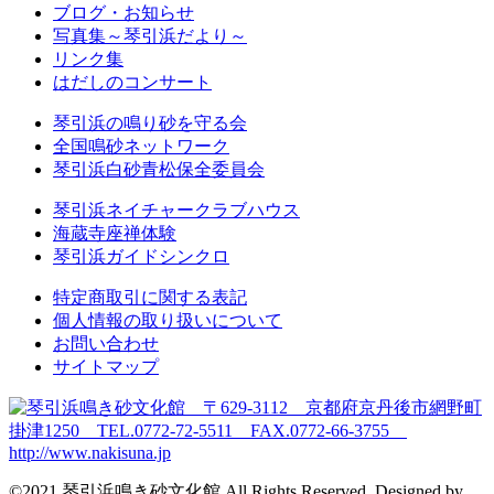
ブログ・お知らせ
写真集～琴引浜だより～
リンク集
はだしのコンサート
琴引浜の鳴り砂を守る会
全国鳴砂ネットワーク
琴引浜白砂青松保全委員会
琴引浜ネイチャークラブハウス
海蔵寺座禅体験
琴引浜ガイドシンクロ
特定商取引に関する表記
個人情報の取り扱いについて
お問い合わせ
サイトマップ
©2021 琴引浜鳴き砂文化館 All Rights Reserved. Designed by