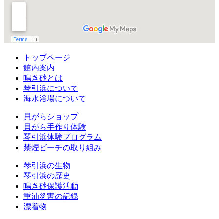
トップページ
館内案内
鳴き砂とは
琴引浜について
海水浴場について
貝がらショップ
貝がら手作り体験
琴引浜体験プログラム
禁煙ビーチの取り組み
琴引浜の生物
琴引浜の歴史
鳴き砂保護活動
重油災害の記録
漂着物