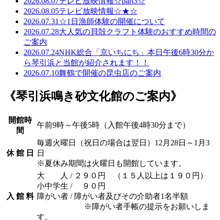
2026.08.07
テレビ放映情報☆part3☆
2026.08.05
テレビ放映情報☆★☆
2026.07.31
☆1日漁師体験の開催について
2026.07.28
大人気の貝殻クラフト体験のおすすめ時間の
ご案内
2026.07.24
NHK総合「京いちにち」本日午後6時30分か
ら琴引浜と当館が紹介されます！！
2026.07.10
舞鶴で開催の昆虫店のご案内
《琴引浜鳴き砂文化館のご案内》
開館時
午前9時～午後5時（入館午後4時30分まで）
間
毎週火曜日（祝日の場合は翌日）12月28日～1月3
休 館 日
日
※夏休み期間は火曜日も開館しています。
大 人 / ２９０円 （１５人以上は１９０円）
小中学生 / ９０円
入 館 料
障がい者 / 障がい者及びその介助者1名半額
※障がい者手帳の提示をお願いしま
す。