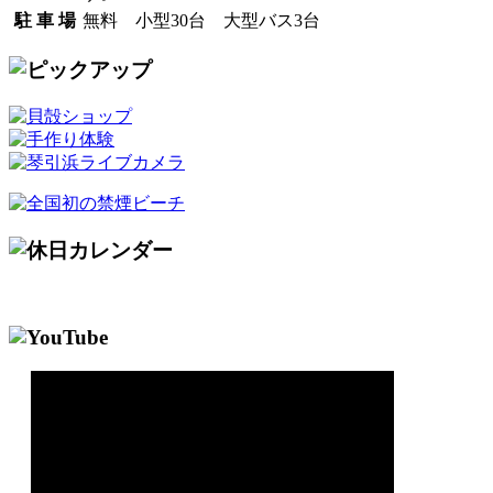
駐 車 場
無料 小型30台 大型バス3台