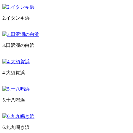
2.イタンキ浜
3.田沢湖の白浜
4.大須賀浜
5.十八鳴浜
6.九九鳴き浜