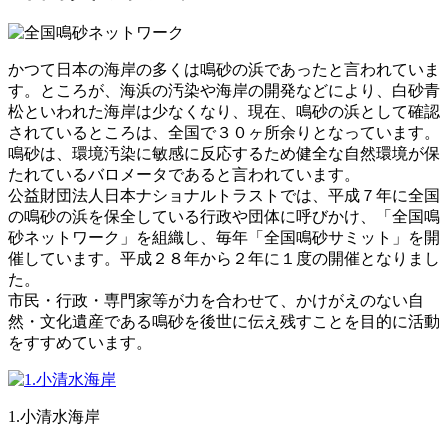
かつて日本の海岸の多くは鳴砂の浜であったと言われていま
す。ところが、海浜の汚染や海岸の開発などにより、白砂青
松といわれた海岸は少なくなり、現在、鳴砂の浜として確認
されているところは、全国で３０ヶ所余りとなっています。
鳴砂は、環境汚染に敏感に反応するため健全な自然環境が保
たれているバロメータであると言われています。
公益財団法人日本ナショナルトラストでは、平成７年に全国
の鳴砂の浜を保全している行政や団体に呼びかけ、「全国鳴
砂ネットワーク」を組織し、毎年「全国鳴砂サミット」を開
催しています。平成２８年から２年に１度の開催となりまし
た。
市民・行政・専門家等が力を合わせて、かけがえのない自
然・文化遺産である鳴砂を後世に伝え残すことを目的に活動
をすすめています。
1.小清水海岸