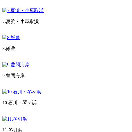
7.夏浜・小屋取浜
8.飯豊
9.豊間海岸
10.石川・琴ヶ浜
11.琴引浜