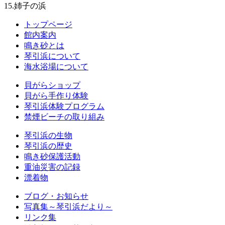
15.姉子の浜
トップページ
館内案内
鳴き砂とは
琴引浜について
海水浴場について
貝がらショップ
貝がら手作り体験
琴引浜体験プログラム
禁煙ビーチの取り組み
琴引浜の生物
琴引浜の歴史
鳴き砂保護活動
重油災害の記録
漂着物
ブログ・お知らせ
写真集～琴引浜だより～
リンク集