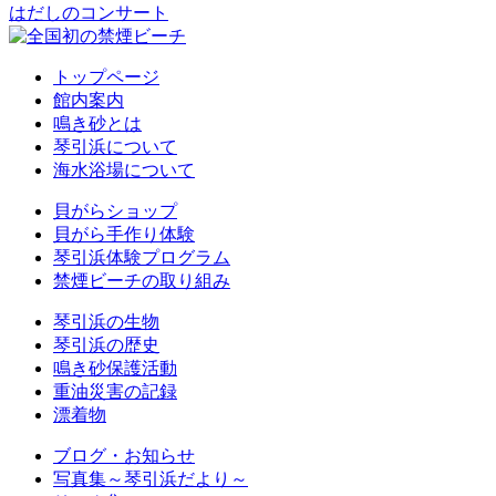
はだしのコンサート
トップページ
館内案内
鳴き砂とは
琴引浜について
海水浴場について
貝がらショップ
貝がら手作り体験
琴引浜体験プログラム
禁煙ビーチの取り組み
琴引浜の生物
琴引浜の歴史
鳴き砂保護活動
重油災害の記録
漂着物
ブログ・お知らせ
写真集～琴引浜だより～