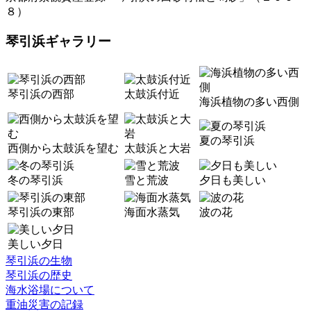
８）
琴引浜ギャラリー
琴引浜の西部
太鼓浜付近
海浜植物の多い西側
夏の琴引浜
西側から太鼓浜を望む
太鼓浜と大岩
冬の琴引浜
雪と荒波
夕日も美しい
琴引浜の東部
海面水蒸気
波の花
美しい夕日
琴引浜の生物
琴引浜の歴史
海水浴場について
重油災害の記録