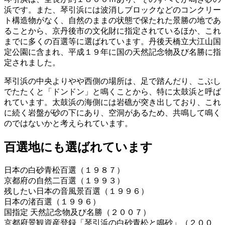
浜です。また、琴引浜には波消しブロックなどのコンクリー
ト構造物がなく、自然のままの状態で保たれた景勝の地であ
ることから、京丹後市の文化財に指定されているほか、これ
までに多くの百選等に選ばれています。丹後天橋立大江山国
定公園に含まれ、平成１９年に国の天然記念物及び名勝に指
定されました。
琴引浜の中央よりやや西側の場所は、足で踏んだり、こぶし
でたたくと「ドンドン」と鳴くことから、特に太鼓浜と呼ば
れています。太鼓浜の海側には岩礁が突き出しており、これ
に続く岩盤が砂の下にあり、空洞があるため、共鳴して鳴く
のではないかと考えられています。
百選地にも選ばれています
日本の白砂青松百選（１９８７）
京都府の自然二百選（１９９３）
残したい日本の音風景百選（１９９６）
日本の渚百選（１９９６）
国指定 天然記念物及び名勝（２００７）
京都府景観資産登録「琴引浜の白砂青松と鳴砂」（２００