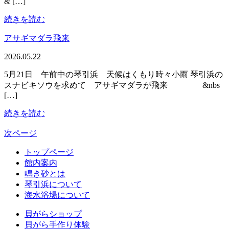
& […]
続きを読む
アサギマダラ飛来
2026.05.22
5月21日 午前中の琴引浜 天候はくもり時々小雨 琴引浜の
スナビキソウを求めて アサギマダラが飛来 &nbs
[…]
続きを読む
次ページ
トップページ
館内案内
鳴き砂とは
琴引浜について
海水浴場について
貝がらショップ
貝がら手作り体験