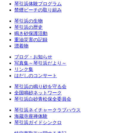
琴引浜体験プログラム
禁煙ビーチの取り組み
琴引浜の生物
琴引浜の歴史
鳴き砂保護活動
重油災害の記録
漂着物
ブログ・お知らせ
写真集～琴引浜だより～
リンク集
はだしのコンサート
琴引浜の鳴り砂を守る会
全国鳴砂ネットワーク
琴引浜白砂青松保全委員会
琴引浜ネイチャークラブハウス
海蔵寺座禅体験
琴引浜ガイドシンクロ