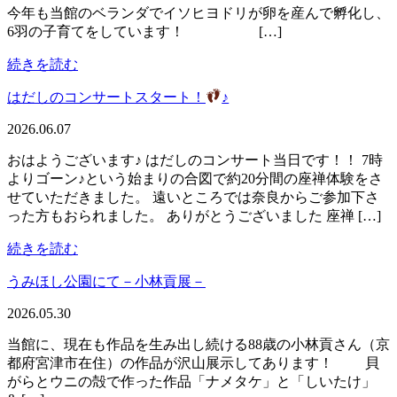
今年も当館のベランダでイソヒヨドリが卵を産んで孵化し、
6羽の子育てをしています！ […]
続きを読む
はだしのコンサートスタート！
♪
2026.06.07
おはようございます♪ はだしのコンサート当日です！！ 7時
よりゴーン♪という始まりの合図で約20分間の座禅体験をさ
せていただきました。 遠いところでは奈良からご参加下さ
った方もおられました。 ありがとうございました 座禅 […]
続きを読む
うみほし公園にて－小林貢展－
2026.05.30
当館に、現在も作品を生み出し続ける88歳の小林貢さん（京
都府宮津市在住）の作品が沢山展示してあります！ 貝
がらとウニの殻で作った作品「ナメタケ」と「しいたけ」