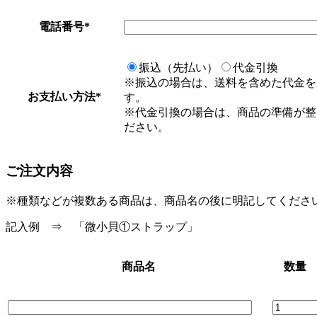
電話番号
*
振込（先払い）
代金引換
※
振込の場合
は、送料を含めた代金を
お支払い方法
*
す。
※
代金引換の場合
は、商品の準備が整
ださい。
ご注文内容
※種類などが複数ある商品は、商品名の後に明記してくださ
記入例 ⇒ 「微小貝
①ストラップ
」
商品名
数量