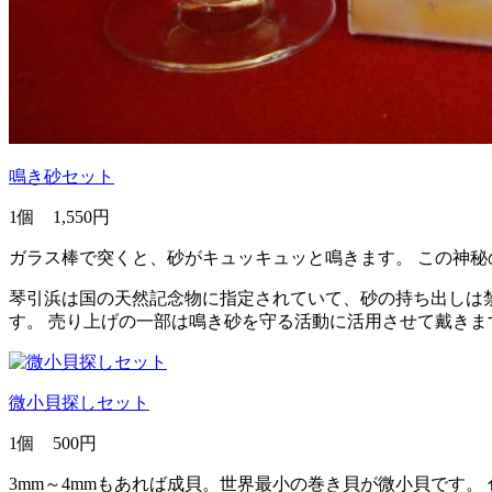
鳴き砂セット
1個 1,550円
ガラス棒で突くと、砂がキュッキュッと鳴きます。 この神秘
琴引浜は国の天然記念物に指定されていて、砂の持ち出しは禁
す。 売り上げの一部は鳴き砂を守る活動に活用させて戴きま
微小貝探しセット
1個 500円
3mm～4mmもあれば成貝。世界最小の巻き貝が微小貝です