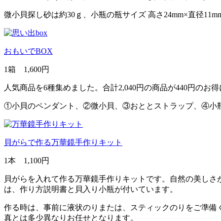
微小貝探し砂は約30ｇ、小瓶の瓶サイズ 高さ24mm×直径11m
おもいでBOX
1箱 1,600円
人気商品を6種集めました。合計2,040円の商品が440円のお
①小貝のペンダント、②微小貝、③おととストラップ、④小
貝がらで作る万華鏡手作りキット
1本 1,100円
貝がらを入れて作る万華鏡手作りキットです。自然の美しさが実
は、作り方説明書と貝入り小瓶が付いています。
作る時は、事前に液状のりまたは、スティックのりをご準備
真とは多少異なりお任せとなります。