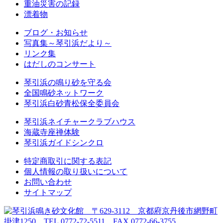
重油災害の記録
漂着物
ブログ・お知らせ
写真集～琴引浜だより～
リンク集
はだしのコンサート
琴引浜の鳴り砂を守る会
全国鳴砂ネットワーク
琴引浜白砂青松保全委員会
琴引浜ネイチャークラブハウス
海蔵寺座禅体験
琴引浜ガイドシンクロ
特定商取引に関する表記
個人情報の取り扱いについて
お問い合わせ
サイトマップ