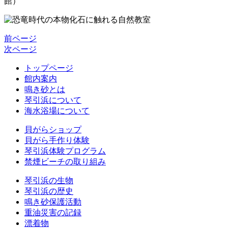
館）
前ページ
次ページ
トップページ
館内案内
鳴き砂とは
琴引浜について
海水浴場について
貝がらショップ
貝がら手作り体験
琴引浜体験プログラム
禁煙ビーチの取り組み
琴引浜の生物
琴引浜の歴史
鳴き砂保護活動
重油災害の記録
漂着物