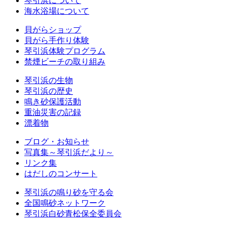
琴引浜について
海水浴場について
貝がらショップ
貝がら手作り体験
琴引浜体験プログラム
禁煙ビーチの取り組み
琴引浜の生物
琴引浜の歴史
鳴き砂保護活動
重油災害の記録
漂着物
ブログ・お知らせ
写真集～琴引浜だより～
リンク集
はだしのコンサート
琴引浜の鳴り砂を守る会
全国鳴砂ネットワーク
琴引浜白砂青松保全委員会