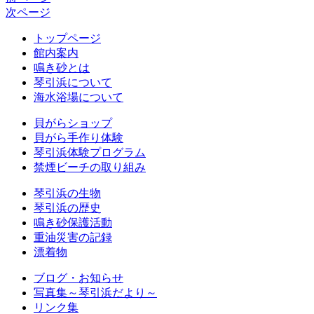
次ページ
トップページ
館内案内
鳴き砂とは
琴引浜について
海水浴場について
貝がらショップ
貝がら手作り体験
琴引浜体験プログラム
禁煙ビーチの取り組み
琴引浜の生物
琴引浜の歴史
鳴き砂保護活動
重油災害の記録
漂着物
ブログ・お知らせ
写真集～琴引浜だより～
リンク集