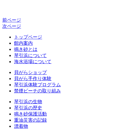
前ページ
次ページ
トップページ
館内案内
鳴き砂とは
琴引浜について
海水浴場について
貝がらショップ
貝がら手作り体験
琴引浜体験プログラム
禁煙ビーチの取り組み
琴引浜の生物
琴引浜の歴史
鳴き砂保護活動
重油災害の記録
漂着物