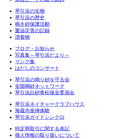
琴引浜の生物
琴引浜の歴史
鳴き砂保護活動
重油災害の記録
漂着物
ブログ・お知らせ
写真集～琴引浜だより～
リンク集
はだしのコンサート
琴引浜の鳴り砂を守る会
全国鳴砂ネットワーク
琴引浜白砂青松保全委員会
琴引浜ネイチャークラブハウス
海蔵寺座禅体験
琴引浜ガイドシンクロ
特定商取引に関する表記
個人情報の取り扱いについて