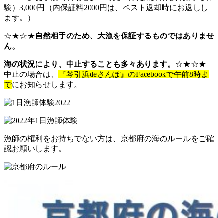
験）3,000円（内保証料2000円は、ベスト返却時にお返しし
ます。）
☆★☆★
自然相手のため、
大漁を保証するものではありませ
ん。
海の状況により、中止することも多々あります。
☆★☆★
中止の場合は、
『琴引浜deさんぽ』のFacebookで午前8時ま
で
にお知らせします。
漁師の権利をお持ちでない方は、京都府の海のルールをご確
認お願いします。