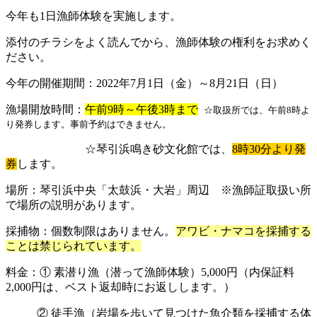
今年も1日漁師体験を実施します。
添付のチラシをよく読んでから、漁師体験の権利をお求めく
ださい。
今年の開催期間：
2022年7月1日（金）～8月21日（日
）
漁場開放時間：
午前9時～午後3時まで
☆取扱所では、午前8時よ
り発券します。事前予約はできません。
☆琴引浜鳴き砂文化館では、
8時30分より発
券
します。
場所：琴引浜中央「太鼓浜・大岩」周辺 ※漁師証取扱い所
で場所の説明があります。
採捕物：個数制限はありません。
アワビ・ナマコを採捕する
ことは禁じられています。
料金：① 素潜り漁（潜って漁師体験）5,000円（内保証料
2,000円は、ベスト返却時にお返しします。）
② 徒手漁（岩場を歩いて見つけた魚介類を採捕する体