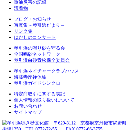
重油災害の記録
漂着物
ブログ・お知らせ
写真集～琴引浜だより～
リンク集
はだしのコンサート
琴引浜の鳴り砂を守る会
全国鳴砂ネットワーク
琴引浜白砂青松保全委員会
琴引浜ネイチャークラブハウス
海蔵寺座禅体験
琴引浜ガイドシンクロ
特定商取引に関する表記
個人情報の取り扱いについて
お問い合わせ
サイトマップ