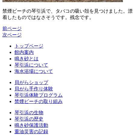
禁煙ビーチの琴引浜で、タバコの吸い殻を見つけました。漂
着したものではなさそうです。残念です。
前ページ
次ページ
トップページ
館内案内
鳴き砂とは
琴引浜について
海水浴場について
貝がらショップ
貝がら手作り体験
琴引浜体験プログラム
禁煙ビーチの取り組み
琴引浜の生物
琴引浜の歴史
鳴き砂保護活動
重油災害の記録