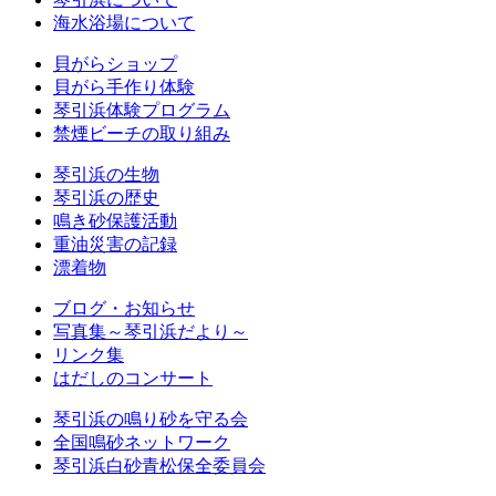
海水浴場について
貝がらショップ
貝がら手作り体験
琴引浜体験プログラム
禁煙ビーチの取り組み
琴引浜の生物
琴引浜の歴史
鳴き砂保護活動
重油災害の記録
漂着物
ブログ・お知らせ
写真集～琴引浜だより～
リンク集
はだしのコンサート
琴引浜の鳴り砂を守る会
全国鳴砂ネットワーク
琴引浜白砂青松保全委員会