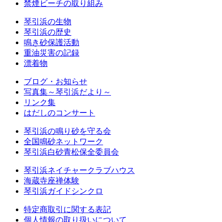
禁煙ビーチの取り組み
琴引浜の生物
琴引浜の歴史
鳴き砂保護活動
重油災害の記録
漂着物
ブログ・お知らせ
写真集～琴引浜だより～
リンク集
はだしのコンサート
琴引浜の鳴り砂を守る会
全国鳴砂ネットワーク
琴引浜白砂青松保全委員会
琴引浜ネイチャークラブハウス
海蔵寺座禅体験
琴引浜ガイドシンクロ
特定商取引に関する表記
個人情報の取り扱いについて