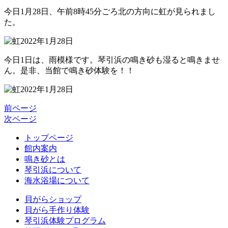
今日1月28日、午前8時45分ごろ北の方向に虹が見られまし
た。
今日1日は、雨模様です。琴引浜の鳴き砂も湿ると鳴きませ
ん。是非、当館で鳴き砂体験を！！
前ページ
次ページ
トップページ
館内案内
鳴き砂とは
琴引浜について
海水浴場について
貝がらショップ
貝がら手作り体験
琴引浜体験プログラム