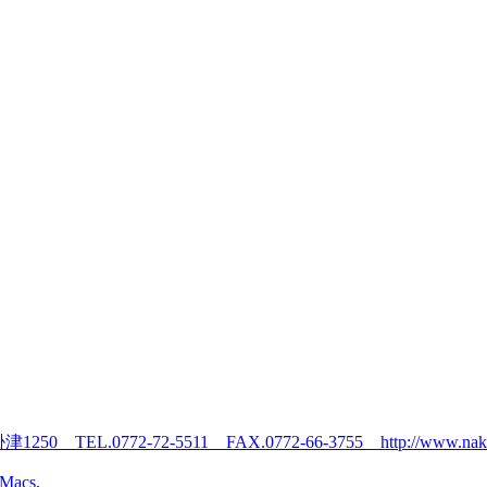
sMacs
.