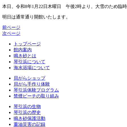
本日、令和8年1月22日木曜日 午後2時より、大雪のため臨
明日は通常通り開館いたします。
前ページ
次ページ
トップページ
館内案内
鳴き砂とは
琴引浜について
海水浴場について
貝がらショップ
貝がら手作り体験
琴引浜体験プログラム
禁煙ビーチの取り組み
琴引浜の生物
琴引浜の歴史
鳴き砂保護活動
重油災害の記録