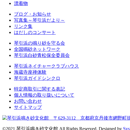
漂着物
ブログ・お知らせ
写真集～琴引浜だより～
リンク集
はだしのコンサート
琴引浜の鳴り砂を守る会
全国鳴砂ネットワーク
琴引浜白砂青松保全委員会
琴引浜ネイチャークラブハウス
海蔵寺座禅体験
琴引浜ガイドシンクロ
特定商取引に関する表記
個人情報の取り扱いについて
お問い合わせ
サイトマップ
©2021 琴引浜鳴き砂文化館 All Rights Reserved. Designed by
Sy