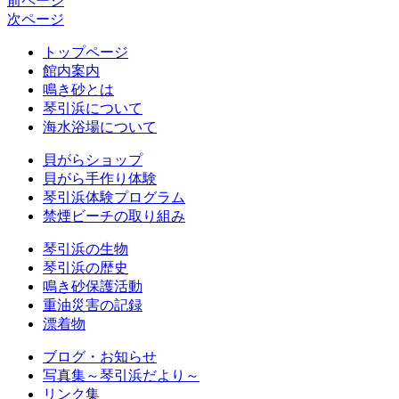
前ページ
次ページ
トップページ
館内案内
鳴き砂とは
琴引浜について
海水浴場について
貝がらショップ
貝がら手作り体験
琴引浜体験プログラム
禁煙ビーチの取り組み
琴引浜の生物
琴引浜の歴史
鳴き砂保護活動
重油災害の記録
漂着物
ブログ・お知らせ
写真集～琴引浜だより～
リンク集