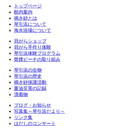
トップページ
館内案内
鳴き砂とは
琴引浜について
海水浴場について
貝がらショップ
貝がら手作り体験
琴引浜体験プログラム
禁煙ビーチの取り組み
琴引浜の生物
琴引浜の歴史
鳴き砂保護活動
重油災害の記録
漂着物
ブログ・お知らせ
写真集～琴引浜だより～
リンク集
はだしのコンサート