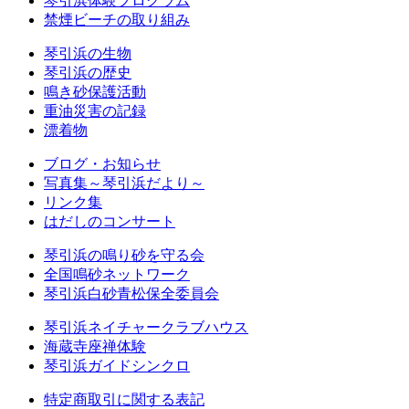
琴引浜体験プログラム
禁煙ビーチの取り組み
琴引浜の生物
琴引浜の歴史
鳴き砂保護活動
重油災害の記録
漂着物
ブログ・お知らせ
写真集～琴引浜だより～
リンク集
はだしのコンサート
琴引浜の鳴り砂を守る会
全国鳴砂ネットワーク
琴引浜白砂青松保全委員会
琴引浜ネイチャークラブハウス
海蔵寺座禅体験
琴引浜ガイドシンクロ
特定商取引に関する表記