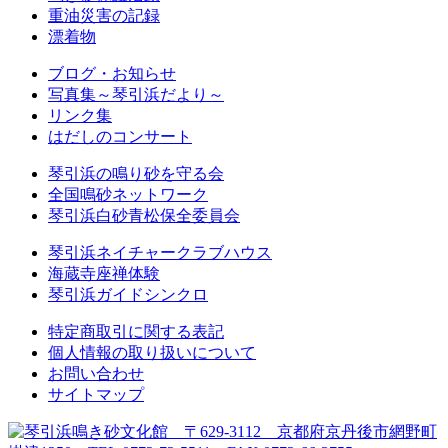
重油災害の記録
漂着物
ブログ・お知らせ
写真集～琴引浜だより～
リンク集
はだしのコンサート
琴引浜の鳴り砂を守る会
全国鳴砂ネットワーク
琴引浜白砂青松保全委員会
琴引浜ネイチャークラブハウス
海蔵寺座禅体験
琴引浜ガイドシンクロ
特定商取引に関する表記
個人情報の取り扱いについて
お問い合わせ
サイトマップ