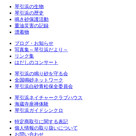
琴引浜の生物
琴引浜の歴史
鳴き砂保護活動
重油災害の記録
漂着物
ブログ・お知らせ
写真集～琴引浜だより～
リンク集
はだしのコンサート
琴引浜の鳴り砂を守る会
全国鳴砂ネットワーク
琴引浜白砂青松保全委員会
琴引浜ネイチャークラブハウス
海蔵寺座禅体験
琴引浜ガイドシンクロ
特定商取引に関する表記
個人情報の取り扱いについて
お問い合わせ