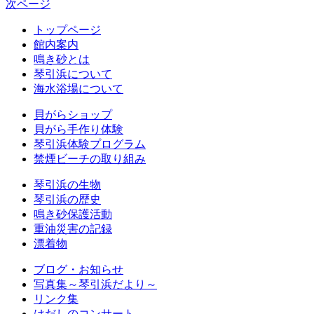
次ページ
トップページ
館内案内
鳴き砂とは
琴引浜について
海水浴場について
貝がらショップ
貝がら手作り体験
琴引浜体験プログラム
禁煙ビーチの取り組み
琴引浜の生物
琴引浜の歴史
鳴き砂保護活動
重油災害の記録
漂着物
ブログ・お知らせ
写真集～琴引浜だより～
リンク集
はだしのコンサート