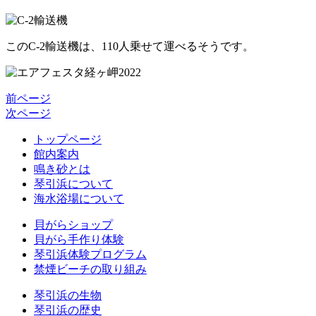
このC-2輸送機は、110人乗せて運べるそうです。
前ページ
次ページ
トップページ
館内案内
鳴き砂とは
琴引浜について
海水浴場について
貝がらショップ
貝がら手作り体験
琴引浜体験プログラム
禁煙ビーチの取り組み
琴引浜の生物
琴引浜の歴史