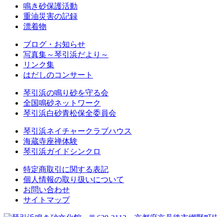
鳴き砂保護活動
重油災害の記録
漂着物
ブログ・お知らせ
写真集～琴引浜だより～
リンク集
はだしのコンサート
琴引浜の鳴り砂を守る会
全国鳴砂ネットワーク
琴引浜白砂青松保全委員会
琴引浜ネイチャークラブハウス
海蔵寺座禅体験
琴引浜ガイドシンクロ
特定商取引に関する表記
個人情報の取り扱いについて
お問い合わせ
サイトマップ