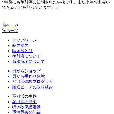
5年前にも琴引浜に訪問された学校です。また来年お出会い
できることを願っています！！
前ページ
次ページ
トップページ
館内案内
鳴き砂とは
琴引浜について
海水浴場について
貝がらショップ
貝がら手作り体験
琴引浜体験プログラム
禁煙ビーチの取り組み
琴引浜の生物
琴引浜の歴史
鳴き砂保護活動
重油災害の記録