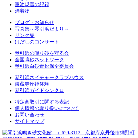
重油災害の記録
漂着物
ブログ・お知らせ
写真集～琴引浜だより～
リンク集
はだしのコンサート
琴引浜の鳴り砂を守る会
全国鳴砂ネットワーク
琴引浜白砂青松保全委員会
琴引浜ネイチャークラブハウス
海蔵寺座禅体験
琴引浜ガイドシンクロ
特定商取引に関する表記
個人情報の取り扱いについて
お問い合わせ
サイトマップ