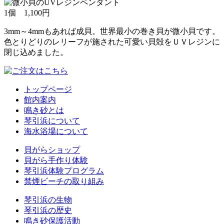
1個 1,100円
3mm～4mmもあれば成貝。世界最小の巻き貝が微小貝です。
色とりどりのレリーフが施された可愛い貝殻をＵＶレジンに
閉じ込めました。
トップページ
館内案内
鳴き砂とは
琴引浜について
海水浴場について
貝がらショップ
貝がら手作り体験
琴引浜体験プログラム
禁煙ビーチの取り組み
琴引浜の生物
琴引浜の歴史
鳴き砂保護活動