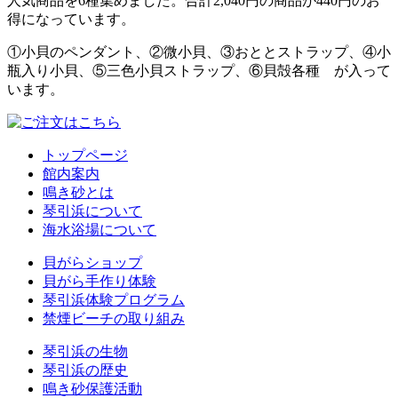
人気商品を6種集めました。合計2,040円の商品が440円のお
得になっています。
①小貝のペンダント、②微小貝、③おととストラップ、④小
瓶入り小貝、⑤三色小貝ストラップ、⑥貝殻各種 が入って
います。
トップページ
館内案内
鳴き砂とは
琴引浜について
海水浴場について
貝がらショップ
貝がら手作り体験
琴引浜体験プログラム
禁煙ビーチの取り組み
琴引浜の生物
琴引浜の歴史
鳴き砂保護活動