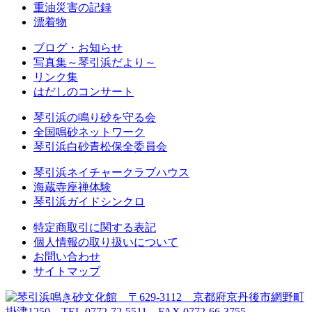
重油災害の記録
漂着物
ブログ・お知らせ
写真集～琴引浜だより～
リンク集
はだしのコンサート
琴引浜の鳴り砂を守る会
全国鳴砂ネットワーク
琴引浜白砂青松保全委員会
琴引浜ネイチャークラブハウス
海蔵寺座禅体験
琴引浜ガイドシンクロ
特定商取引に関する表記
個人情報の取り扱いについて
お問い合わせ
サイトマップ