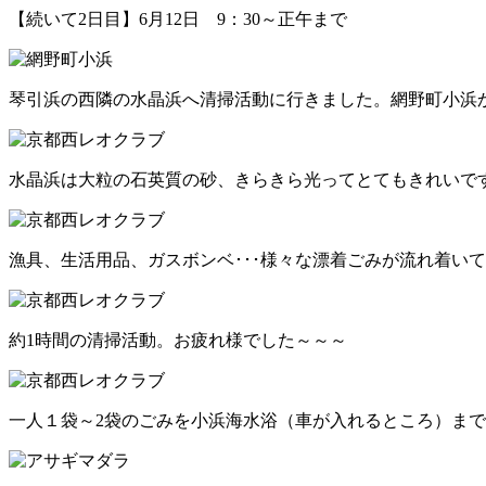
【続いて2日目】6月12日 9：30～正午まで
琴引浜の西隣の水晶浜へ清掃活動に行きました。網野町小浜か
水晶浜は大粒の石英質の砂、きらきら光ってとてもきれいで
漁具、生活用品、ガスボンベ･･･様々な漂着ごみが流れ着い
約1時間の清掃活動。お疲れ様でした～～～
一人１袋～2袋のごみを小浜海水浴（車が入れるところ）ま