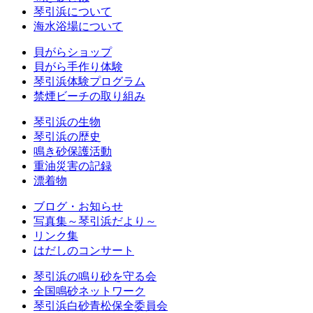
琴引浜について
海水浴場について
貝がらショップ
貝がら手作り体験
琴引浜体験プログラム
禁煙ビーチの取り組み
琴引浜の生物
琴引浜の歴史
鳴き砂保護活動
重油災害の記録
漂着物
ブログ・お知らせ
写真集～琴引浜だより～
リンク集
はだしのコンサート
琴引浜の鳴り砂を守る会
全国鳴砂ネットワーク
琴引浜白砂青松保全委員会