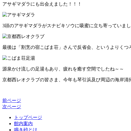
アサギマダラにも出会えました！！！
3頭のアサギマダラがスナビキソウに吸蜜に立ち寄っていま
最後は「割烹の宿こばま荘」さんで反省会、というよりくつ
源泉かけ流しの足湯もあり、疲れを癒す空間でしたね～～
京都西レオクラブの皆さま、今年も琴引浜及び周辺の海岸清
前ページ
次ページ
トップページ
館内案内
鳴き砂とは